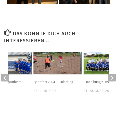
DAS KÖNNTE DICH AUCH
INTERESSIEREN...
ung Sportheim
Sportfest 2024 – Einladung
Einweihung Kunstrase
2024
24. JUNI 2024
31. AUGUST 2025