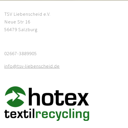
TSV Liebenscheid e.V.
Neue Str 16
56479 Salzburg
02667-3889905
info@tsv-liebenscheid.de