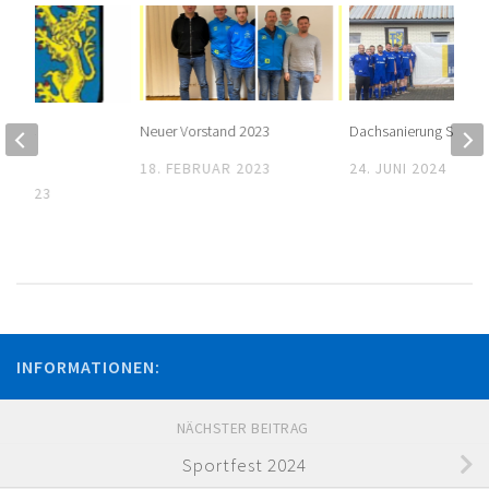
Neuer Vorstand 2023
Dachsanierung Sporth
s TSV-
id
18. FEBRUAR 2023
24. JUNI 2024
AR 2023
INFORMATIONEN:
NÄCHSTER BEITRAG
Sportfest 2024